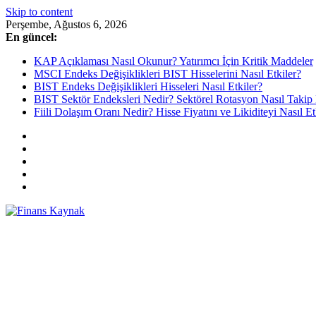
Skip to content
Perşembe, Ağustos 6, 2026
En güncel:
KAP Açıklaması Nasıl Okunur? Yatırımcı İçin Kritik Maddeler
MSCI Endeks Değişiklikleri BIST Hisselerini Nasıl Etkiler?
BIST Endeks Değişiklikleri Hisseleri Nasıl Etkiler?
BIST Sektör Endeksleri Nedir? Sektörel Rotasyon Nasıl Takip 
Fiili Dolaşım Oranı Nedir? Hisse Fiyatını ve Likiditeyi Nasıl Et