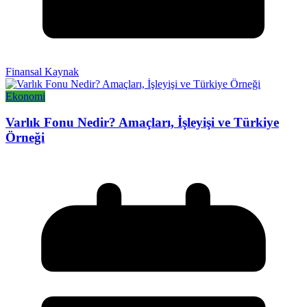
Finansal Kaynak
Ekonomi
Varlık Fonu Nedir? Amaçları, İşleyişi ve Türkiye
Örneği