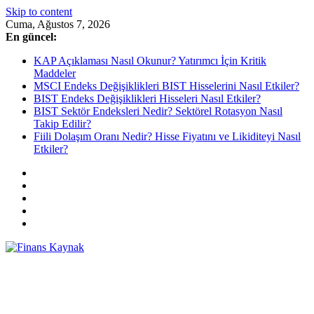
Skip to content
Cuma, Ağustos 7, 2026
En güncel:
KAP Açıklaması Nasıl Okunur? Yatırımcı İçin Kritik
Maddeler
MSCI Endeks Değişiklikleri BIST Hisselerini Nasıl Etkiler?
BIST Endeks Değişiklikleri Hisseleri Nasıl Etkiler?
BIST Sektör Endeksleri Nedir? Sektörel Rotasyon Nasıl
Takip Edilir?
Fiili Dolaşım Oranı Nedir? Hisse Fiyatını ve Likiditeyi Nasıl
Etkiler?