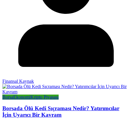
Finansal Kaynak
Borsa
Ekonomi
Kripto Piyasası
Borsada Ölü Kedi Sıçraması Nedir? Yatırımcılar
İçin Uyarıcı Bir Kavram