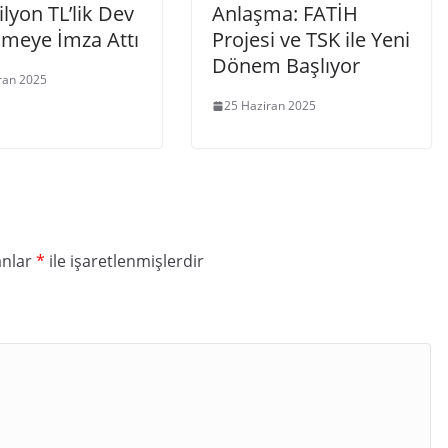
lyon TL’lik Dev
Anlaşma: FATİH
şmeye İmza Attı
Projesi ve TSK ile Yeni
Dönem Başlıyor
ran 2025
25 Haziran 2025
anlar
*
ile işaretlenmişlerdir