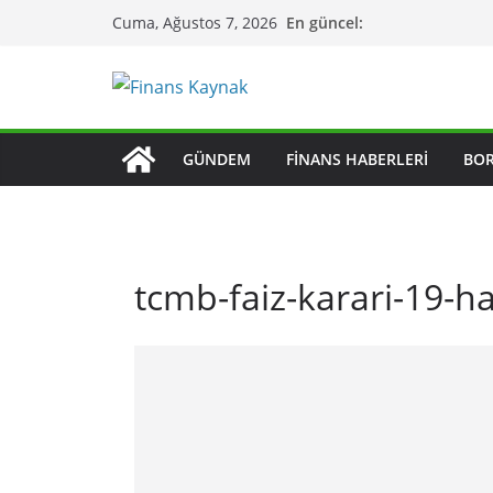
Skip
En güncel:
Cuma, Ağustos 7, 2026
to
content
GÜNDEM
FINANS HABERLERI
BO
tcmb-faiz-karari-19-h