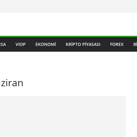
RSA
VIOP
EKONOMI
KRIPTO PIYASASI
FOREX
B
aziran