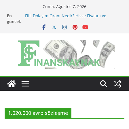
Skip
Cuma, Ağustos 7, 2026
to
En
Fiili Dolaşım Oranı Nedir? Hisse Fiyatını ve
content
güncel:
Likiditeyi Nasıl Etkiler?
KAP Açıklaması Nasıl Okunur? Yatırımcı İçin Kritik
Maddeler
MSCI Endeks Değişiklikleri BIST Hisselerini Nasıl
Etkiler?
BIST Endeks Değişiklikleri Hisseleri Nasıl Etkiler?
BIST Sektör Endeksleri Nedir? Sektörel Rotasyon
Nasıl Takip Edilir?
1.020.000 avro sözleşme