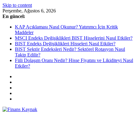
Skip to content
Perşembe, Ağustos 6, 2026
En güncel:
KAP Açıklaması Nasıl Okunur? Yatırımcı İçin Kritik
Maddeler
MSCI Endeks Değişiklikleri BIST Hisselerini Nasıl Etkiler?
BIST Endeks Değişiklikleri Hisseleri Nasıl Etkiler?
BIST Sektör Endeksleri Nedir? Sektörel Rotasyon Nasıl
Takip Edilir?
Fiili Dolaşım Oranı Nedir? Hisse Fiyatını ve Likiditeyi Nasıl
Etkiler?