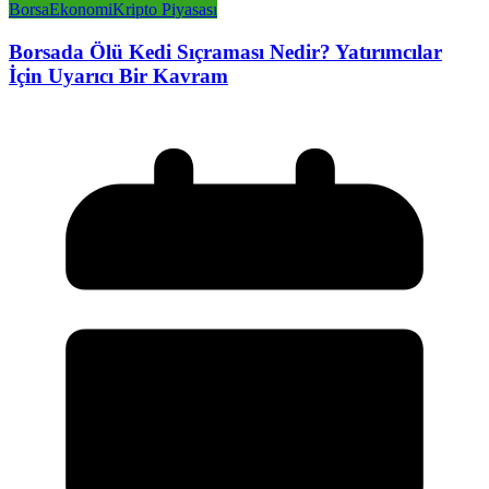
Borsa
Ekonomi
Kripto Piyasası
Borsada Ölü Kedi Sıçraması Nedir? Yatırımcılar
İçin Uyarıcı Bir Kavram