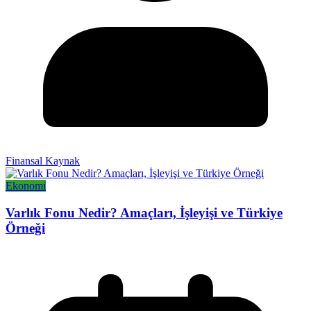
Finansal Kaynak
Ekonomi
Varlık Fonu Nedir? Amaçları, İşleyişi ve Türkiye
Örneği