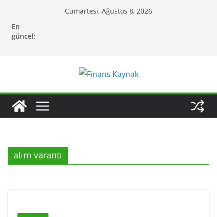
Skip
Cumartesi, Ağustos 8, 2026
to
En
content
güncel:
alım varantı