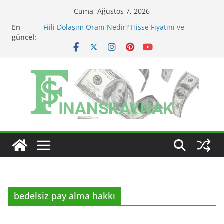
Skip
Cuma, Ağustos 7, 2026
to
En
Fiili Dolaşım Oranı Nedir? Hisse Fiyatını ve
content
güncel:
Likiditeyi Nasıl Etkiler?
KAP Açıklaması Nasıl Okunur? Yatırımcı İçin Kritik
Maddeler
MSCI Endeks Değişiklikleri BIST Hisselerini Nasıl
Etkiler?
BIST Endeks Değişiklikleri Hisseleri Nasıl Etkiler?
BIST Sektör Endeksleri Nedir? Sektörel Rotasyon
Nasıl Takip Edilir?
bedelsiz pay alma hakkı