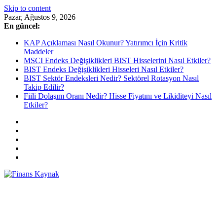
Skip to content
Pazar, Ağustos 9, 2026
En güncel:
KAP Açıklaması Nasıl Okunur? Yatırımcı İçin Kritik
Maddeler
MSCI Endeks Değişiklikleri BIST Hisselerini Nasıl Etkiler?
BIST Endeks Değişiklikleri Hisseleri Nasıl Etkiler?
BIST Sektör Endeksleri Nedir? Sektörel Rotasyon Nasıl
Takip Edilir?
Fiili Dolaşım Oranı Nedir? Hisse Fiyatını ve Likiditeyi Nasıl
Etkiler?