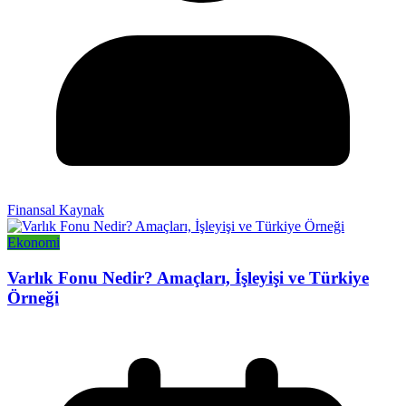
Finansal Kaynak
Ekonomi
Varlık Fonu Nedir? Amaçları, İşleyişi ve Türkiye
Örneği