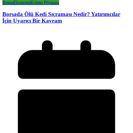
Borsa
Ekonomi
Kripto Piyasası
Borsada Ölü Kedi Sıçraması Nedir? Yatırımcılar
İçin Uyarıcı Bir Kavram