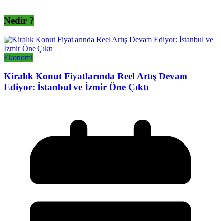
Nedir ?
Ekonomi
Kiralık Konut Fiyatlarında Reel Artış Devam
Ediyor: İstanbul ve İzmir Öne Çıktı