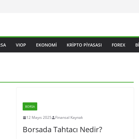
RSA
VIOP
EKONOMI
KRIPTO PIYASASI
FOREX
B
BORSA
12 Mayıs 2025
Finansal Kaynak
Borsada Tahtacı Nedir?