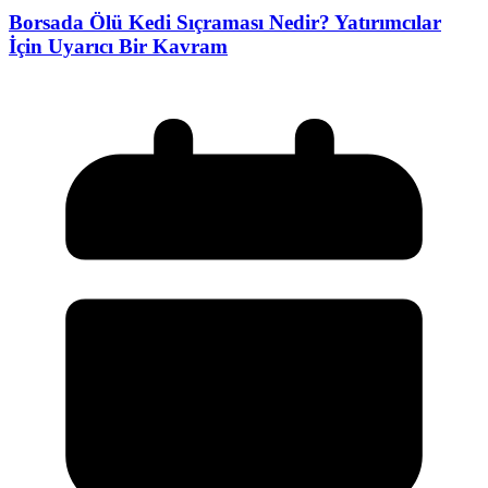
Borsada Ölü Kedi Sıçraması Nedir? Yatırımcılar
İçin Uyarıcı Bir Kavram