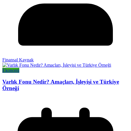
Finansal Kaynak
Ekonomi
Varlık Fonu Nedir? Amaçları, İşleyişi ve Türkiye
Örneği