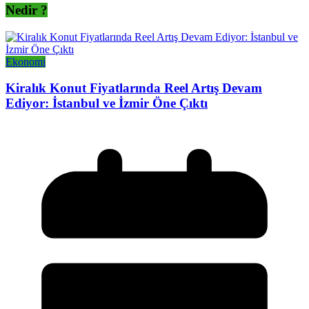
Nedir ?
Ekonomi
Kiralık Konut Fiyatlarında Reel Artış Devam
Ediyor: İstanbul ve İzmir Öne Çıktı