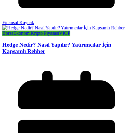
Finansal Kaynak
Borsa
Ekonomi
Kripto Piyasası
VIOP
Hedge Nedir? Nasıl Yapılır? Yatırımcılar İçin
Kapsamlı Rehber