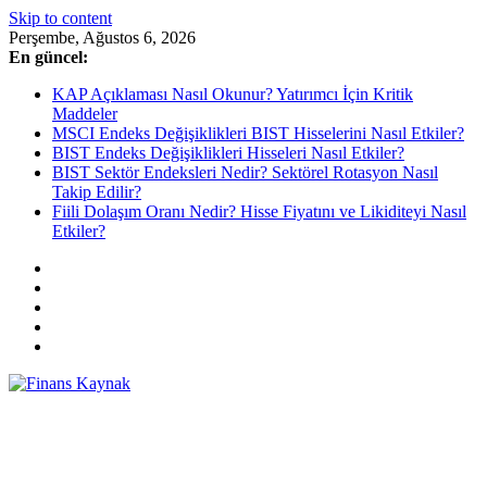
Skip to content
Perşembe, Ağustos 6, 2026
En güncel:
KAP Açıklaması Nasıl Okunur? Yatırımcı İçin Kritik
Maddeler
MSCI Endeks Değişiklikleri BIST Hisselerini Nasıl Etkiler?
BIST Endeks Değişiklikleri Hisseleri Nasıl Etkiler?
BIST Sektör Endeksleri Nedir? Sektörel Rotasyon Nasıl
Takip Edilir?
Fiili Dolaşım Oranı Nedir? Hisse Fiyatını ve Likiditeyi Nasıl
Etkiler?