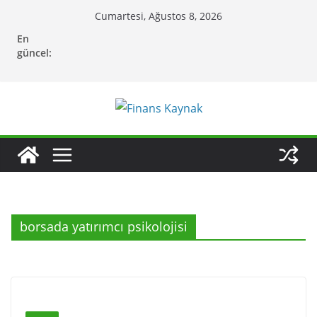
Skip
Cumartesi, Ağustos 8, 2026
to
En
content
güncel:
borsada yatırımcı psikolojisi