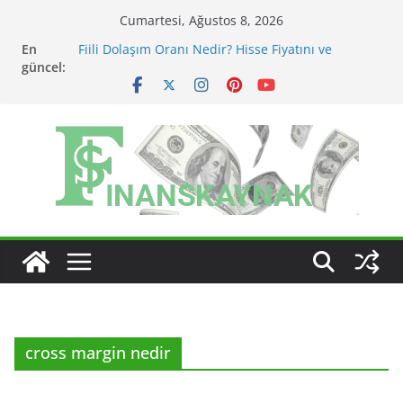
Skip
Cumartesi, Ağustos 8, 2026
to
En
Fiili Dolaşım Oranı Nedir? Hisse Fiyatını ve
content
güncel:
Likiditeyi Nasıl Etkiler?
KAP Açıklaması Nasıl Okunur? Yatırımcı İçin Kritik
Maddeler
MSCI Endeks Değişiklikleri BIST Hisselerini Nasıl
Etkiler?
BIST Endeks Değişiklikleri Hisseleri Nasıl Etkiler?
BIST Sektör Endeksleri Nedir? Sektörel Rotasyon
Nasıl Takip Edilir?
cross margin nedir