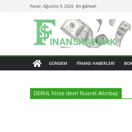
Skip
En güncel:
Pazar, Ağustos 9, 2026
to
content
GÜNDEM
FINANS HABERLERI
BO
DERHL hisse devri Nusret Altınbaş