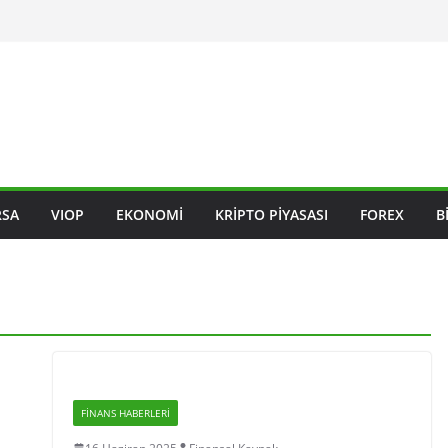
RSA
VIOP
EKONOMI
KRIPTO PIYASASI
FOREX
B
FINANS HABERLERI