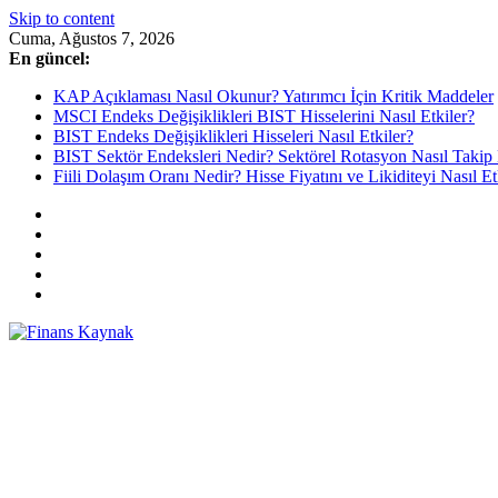
Skip to content
Cuma, Ağustos 7, 2026
En güncel:
KAP Açıklaması Nasıl Okunur? Yatırımcı İçin Kritik Maddeler
MSCI Endeks Değişiklikleri BIST Hisselerini Nasıl Etkiler?
BIST Endeks Değişiklikleri Hisseleri Nasıl Etkiler?
BIST Sektör Endeksleri Nedir? Sektörel Rotasyon Nasıl Takip 
Fiili Dolaşım Oranı Nedir? Hisse Fiyatını ve Likiditeyi Nasıl Et