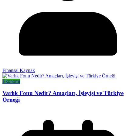
Finansal Kaynak
Ekonomi
Varlık Fonu Nedir? Amaçları, İşleyişi ve Türkiye
Örneği