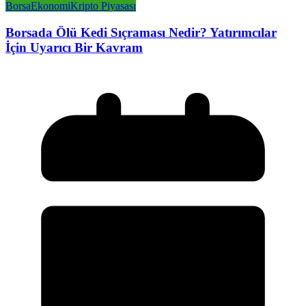
Borsa
Ekonomi
Kripto Piyasası
Borsada Ölü Kedi Sıçraması Nedir? Yatırımcılar
İçin Uyarıcı Bir Kavram