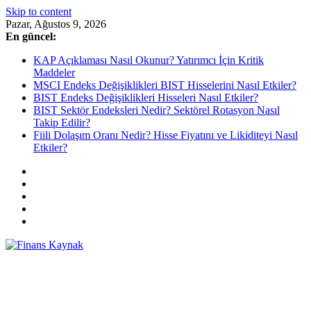
Skip to content
Pazar, Ağustos 9, 2026
En güncel:
KAP Açıklaması Nasıl Okunur? Yatırımcı İçin Kritik
Maddeler
MSCI Endeks Değişiklikleri BIST Hisselerini Nasıl Etkiler?
BIST Endeks Değişiklikleri Hisseleri Nasıl Etkiler?
BIST Sektör Endeksleri Nedir? Sektörel Rotasyon Nasıl
Takip Edilir?
Fiili Dolaşım Oranı Nedir? Hisse Fiyatını ve Likiditeyi Nasıl
Etkiler?