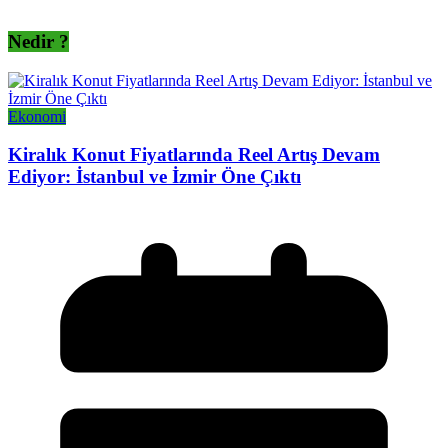
Nedir ?
Ekonomi
Kiralık Konut Fiyatlarında Reel Artış Devam
Ediyor: İstanbul ve İzmir Öne Çıktı