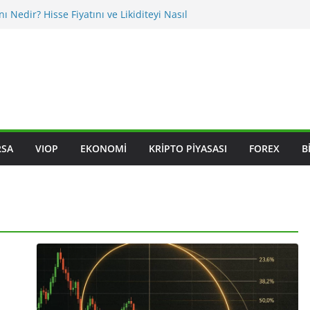
nı Nedir? Hisse Fiyatını ve Likiditeyi Nasıl
asıl Okunur? Yatırımcı İçin Kritik Maddeler
iklikleri BIST Hisselerini Nasıl Etkiler?
iklikleri Hisseleri Nasıl Etkiler?
ksleri Nedir? Sektörel Rotasyon Nasıl Takip
RSA
VIOP
EKONOMI
KRIPTO PIYASASI
FOREX
B