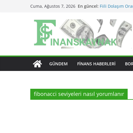
Skip
En güncel:
Fiili Dolaşım Ora
Cuma, Ağustos 7, 2026
to
Etkiler?
KAP Açıklaması N
content
MSCI Endeks Değiş
BIST Endeks Değiş
BIST Sektör Ende
Edilir?
GÜNDEM
FINANS HABERLERI
BO
fibonacci seviyeleri nasıl yorumlanır