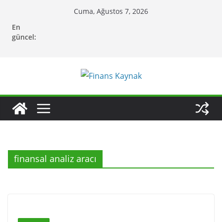
Skip
Cuma, Ağustos 7, 2026
to
En
content
güncel:
finansal analiz aracı