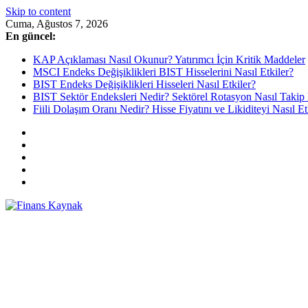
Skip to content
Cuma, Ağustos 7, 2026
En güncel:
KAP Açıklaması Nasıl Okunur? Yatırımcı İçin Kritik Maddeler
MSCI Endeks Değişiklikleri BIST Hisselerini Nasıl Etkiler?
BIST Endeks Değişiklikleri Hisseleri Nasıl Etkiler?
BIST Sektör Endeksleri Nedir? Sektörel Rotasyon Nasıl Takip 
Fiili Dolaşım Oranı Nedir? Hisse Fiyatını ve Likiditeyi Nasıl Et