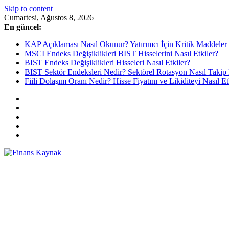
Skip to content
Cumartesi, Ağustos 8, 2026
En güncel:
KAP Açıklaması Nasıl Okunur? Yatırımcı İçin Kritik Maddeler
MSCI Endeks Değişiklikleri BIST Hisselerini Nasıl Etkiler?
BIST Endeks Değişiklikleri Hisseleri Nasıl Etkiler?
BIST Sektör Endeksleri Nedir? Sektörel Rotasyon Nasıl Takip 
Fiili Dolaşım Oranı Nedir? Hisse Fiyatını ve Likiditeyi Nasıl Et