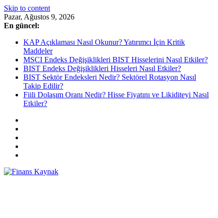
Skip to content
Pazar, Ağustos 9, 2026
En güncel:
KAP Açıklaması Nasıl Okunur? Yatırımcı İçin Kritik
Maddeler
MSCI Endeks Değişiklikleri BIST Hisselerini Nasıl Etkiler?
BIST Endeks Değişiklikleri Hisseleri Nasıl Etkiler?
BIST Sektör Endeksleri Nedir? Sektörel Rotasyon Nasıl
Takip Edilir?
Fiili Dolaşım Oranı Nedir? Hisse Fiyatını ve Likiditeyi Nasıl
Etkiler?