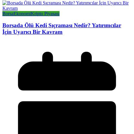
Borsa
Ekonomi
Kripto Piyasası
Borsada Ölü Kedi Sıçraması Nedir? Yatırımcılar
İçin Uyarıcı Bir Kavram