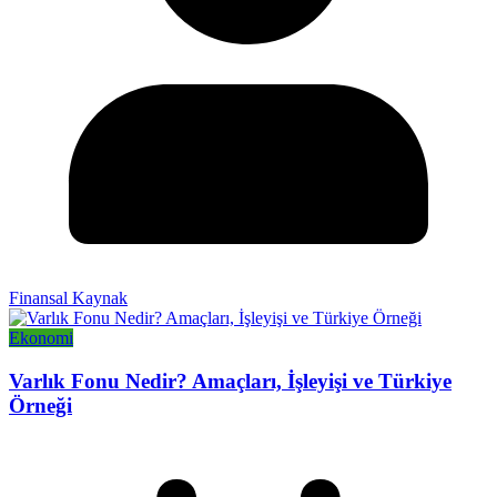
Finansal Kaynak
Ekonomi
Varlık Fonu Nedir? Amaçları, İşleyişi ve Türkiye
Örneği