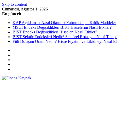
Skip to content
Cumartesi, Ağustos 1, 2026
En güncel:
KAP Açıklaması Nasıl Okunur? Yatırımcı İçin Kritik Maddeler
MSCI Endeks Değişiklikleri BIST Hisselerini Nasıl Etkiler?
BIST Endeks Değişiklikleri Hisseleri Nasıl Etkiler?
BIST Sektör Endeksleri Nedir? Sektörel Rotasyon Nasıl Takip 
Fiili Dolaşım Oranı Nedir? Hisse Fiyatını ve Likiditeyi Nasıl Et