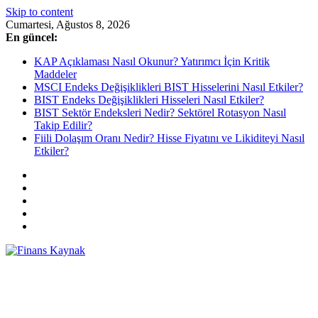
Skip to content
Cumartesi, Ağustos 8, 2026
En güncel:
KAP Açıklaması Nasıl Okunur? Yatırımcı İçin Kritik
Maddeler
MSCI Endeks Değişiklikleri BIST Hisselerini Nasıl Etkiler?
BIST Endeks Değişiklikleri Hisseleri Nasıl Etkiler?
BIST Sektör Endeksleri Nedir? Sektörel Rotasyon Nasıl
Takip Edilir?
Fiili Dolaşım Oranı Nedir? Hisse Fiyatını ve Likiditeyi Nasıl
Etkiler?