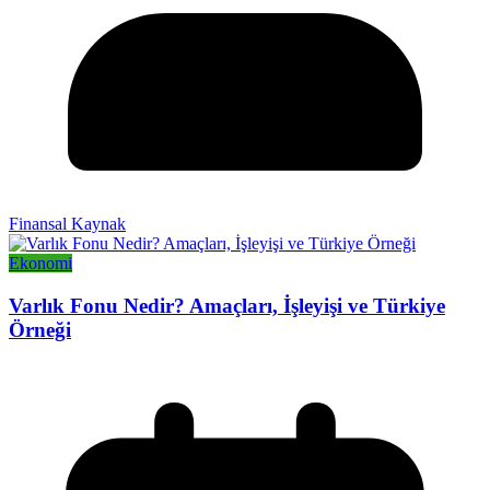
Finansal Kaynak
Ekonomi
Varlık Fonu Nedir? Amaçları, İşleyişi ve Türkiye
Örneği