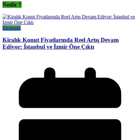
Nedir ?
Ekonomi
Kiralık Konut Fiyatlarında Reel Artış Devam
Ediyor: İstanbul ve İzmir Öne Çıktı