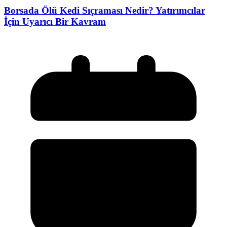
Borsada Ölü Kedi Sıçraması Nedir? Yatırımcılar
İçin Uyarıcı Bir Kavram