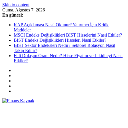
Skip to content
Cuma, Ağustos 7, 2026
En güncel:
KAP Açıklaması Nasıl Okunur? Yatırımcı İçin Kritik
Maddeler
MSCI Endeks Değişiklikleri BIST Hisselerini Nasıl Etkiler?
BIST Endeks Değişiklikleri Hisseleri Nasıl Etkiler?
BIST Sektör Endeksleri Nedir? Sektörel Rotasyon Nasıl
Takip Edilir?
Fiili Dolaşım Oranı Nedir? Hisse Fiyatını ve Likiditeyi Nasıl
Etkiler?