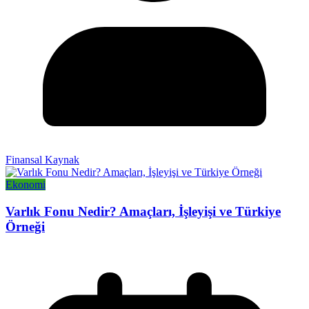
Finansal Kaynak
Ekonomi
Varlık Fonu Nedir? Amaçları, İşleyişi ve Türkiye
Örneği