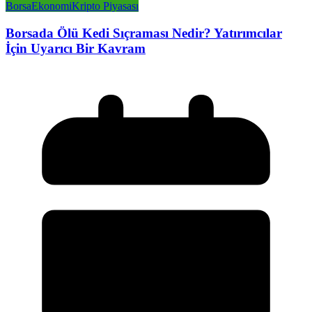
Borsa
Ekonomi
Kripto Piyasası
Borsada Ölü Kedi Sıçraması Nedir? Yatırımcılar
İçin Uyarıcı Bir Kavram