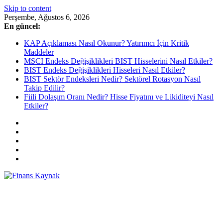
Skip to content
Perşembe, Ağustos 6, 2026
En güncel:
KAP Açıklaması Nasıl Okunur? Yatırımcı İçin Kritik
Maddeler
MSCI Endeks Değişiklikleri BIST Hisselerini Nasıl Etkiler?
BIST Endeks Değişiklikleri Hisseleri Nasıl Etkiler?
BIST Sektör Endeksleri Nedir? Sektörel Rotasyon Nasıl
Takip Edilir?
Fiili Dolaşım Oranı Nedir? Hisse Fiyatını ve Likiditeyi Nasıl
Etkiler?