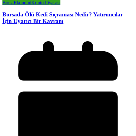
Borsa
Ekonomi
Kripto Piyasası
Borsada Ölü Kedi Sıçraması Nedir? Yatırımcılar
İçin Uyarıcı Bir Kavram