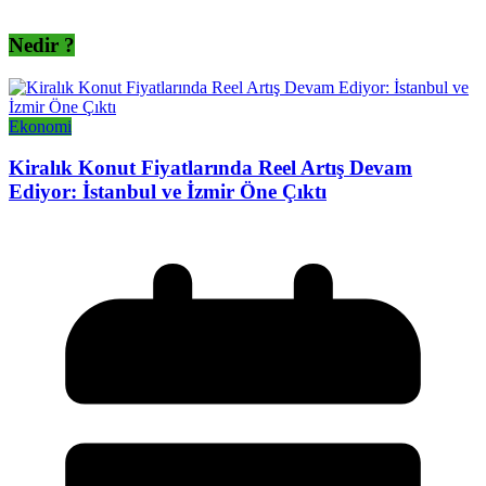
Nedir ?
Ekonomi
Kiralık Konut Fiyatlarında Reel Artış Devam
Ediyor: İstanbul ve İzmir Öne Çıktı