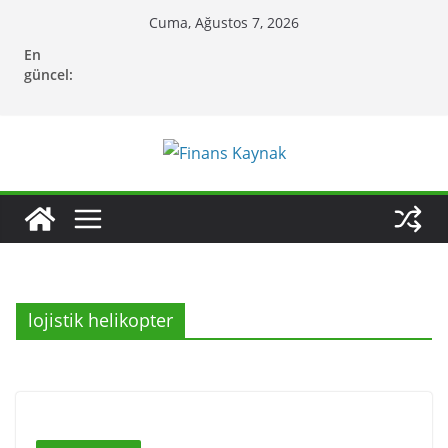
Skip
Cuma, Ağustos 7, 2026
to
En
content
güncel:
lojistik helikopter