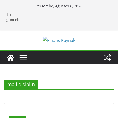
Skip
Perşembe, Ağustos 6, 2026
to
En
content
güncel:
mali disiplin