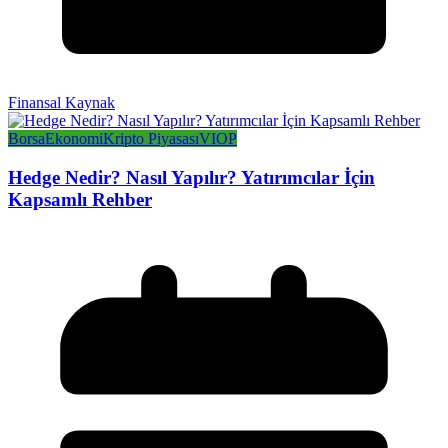
Finansal Kaynak
Borsa
Ekonomi
Kripto Piyasası
VIOP
Hedge Nedir? Nasıl Yapılır? Yatırımcılar İçin
Kapsamlı Rehber