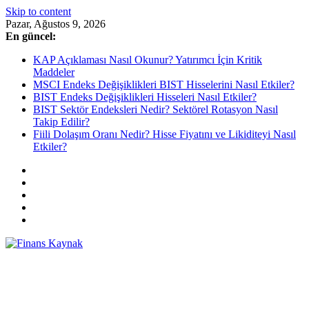
Skip to content
Pazar, Ağustos 9, 2026
En güncel:
KAP Açıklaması Nasıl Okunur? Yatırımcı İçin Kritik
Maddeler
MSCI Endeks Değişiklikleri BIST Hisselerini Nasıl Etkiler?
BIST Endeks Değişiklikleri Hisseleri Nasıl Etkiler?
BIST Sektör Endeksleri Nedir? Sektörel Rotasyon Nasıl
Takip Edilir?
Fiili Dolaşım Oranı Nedir? Hisse Fiyatını ve Likiditeyi Nasıl
Etkiler?