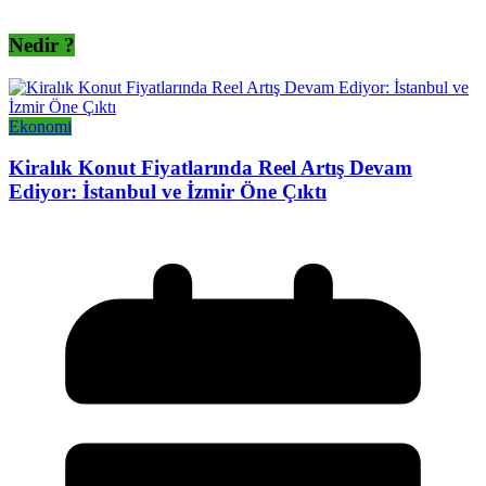
Nedir ?
Ekonomi
Kiralık Konut Fiyatlarında Reel Artış Devam
Ediyor: İstanbul ve İzmir Öne Çıktı