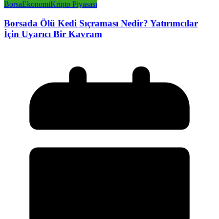
Borsa
Ekonomi
Kripto Piyasası
Borsada Ölü Kedi Sıçraması Nedir? Yatırımcılar
İçin Uyarıcı Bir Kavram