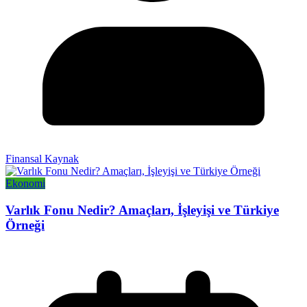
Finansal Kaynak
Ekonomi
Varlık Fonu Nedir? Amaçları, İşleyişi ve Türkiye
Örneği