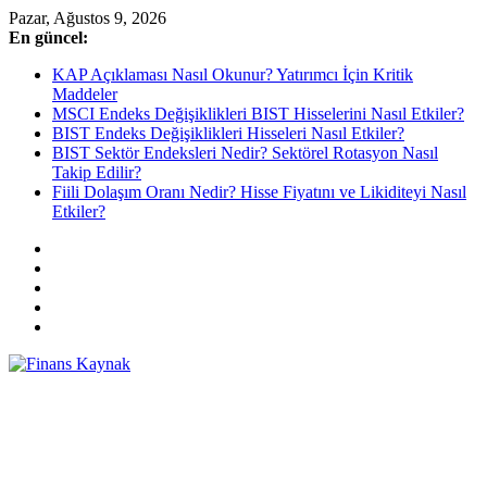
Skip
Pazar, Ağustos 9, 2026
to
En güncel:
content
KAP Açıklaması Nasıl Okunur? Yatırımcı İçin Kritik
Maddeler
MSCI Endeks Değişiklikleri BIST Hisselerini Nasıl Etkiler?
BIST Endeks Değişiklikleri Hisseleri Nasıl Etkiler?
BIST Sektör Endeksleri Nedir? Sektörel Rotasyon Nasıl
Takip Edilir?
Fiili Dolaşım Oranı Nedir? Hisse Fiyatını ve Likiditeyi Nasıl
Etkiler?