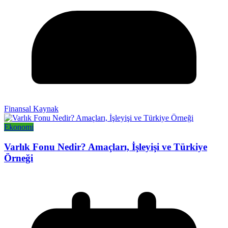
Finansal Kaynak
Ekonomi
Varlık Fonu Nedir? Amaçları, İşleyişi ve Türkiye
Örneği