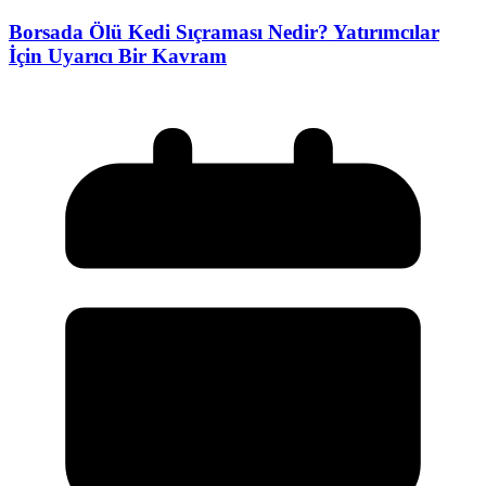
Borsada Ölü Kedi Sıçraması Nedir? Yatırımcılar
İçin Uyarıcı Bir Kavram