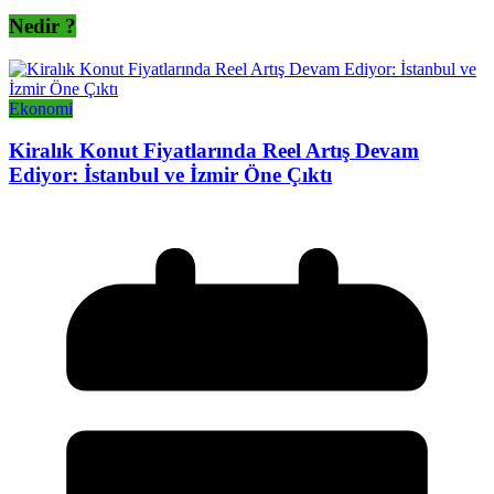
Nedir ?
Ekonomi
Kiralık Konut Fiyatlarında Reel Artış Devam
Ediyor: İstanbul ve İzmir Öne Çıktı