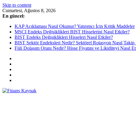
Skip to content
Cumartesi, Ağustos 8, 2026
En güncel:
KAP Açıklaması Nasıl Okunur? Yatırımcı İçin Kritik Maddeler
MSCI Endeks Değişiklikleri BIST Hisselerini Nasıl Etkiler?
BIST Endeks Değişiklikleri Hisseleri Nasıl Etkiler?
BIST Sektör Endeksleri Nedir? Sektörel Rotasyon Nasıl Takip 
Fiili Dolaşım Oranı Nedir? Hisse Fiyatını ve Likiditeyi Nasıl Et