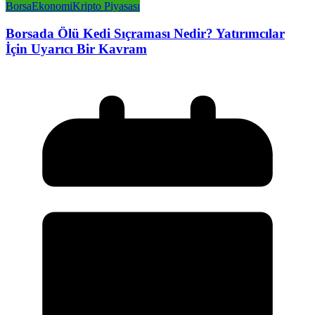
Borsa
Ekonomi
Kripto Piyasası
Borsada Ölü Kedi Sıçraması Nedir? Yatırımcılar
İçin Uyarıcı Bir Kavram