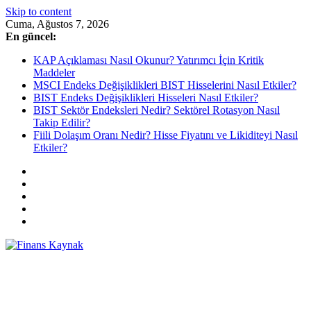
Skip to content
Cuma, Ağustos 7, 2026
En güncel:
KAP Açıklaması Nasıl Okunur? Yatırımcı İçin Kritik
Maddeler
MSCI Endeks Değişiklikleri BIST Hisselerini Nasıl Etkiler?
BIST Endeks Değişiklikleri Hisseleri Nasıl Etkiler?
BIST Sektör Endeksleri Nedir? Sektörel Rotasyon Nasıl
Takip Edilir?
Fiili Dolaşım Oranı Nedir? Hisse Fiyatını ve Likiditeyi Nasıl
Etkiler?