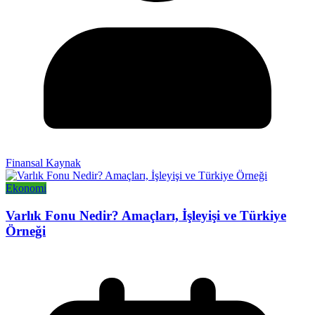
Finansal Kaynak
Ekonomi
Varlık Fonu Nedir? Amaçları, İşleyişi ve Türkiye
Örneği