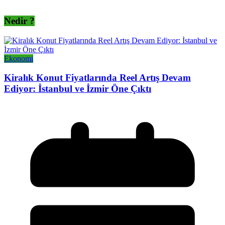
Nedir ?
Ekonomi
Kiralık Konut Fiyatlarında Reel Artış Devam
Ediyor: İstanbul ve İzmir Öne Çıktı