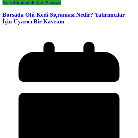
Borsa
Ekonomi
Kripto Piyasası
Borsada Ölü Kedi Sıçraması Nedir? Yatırımcılar
İçin Uyarıcı Bir Kavram