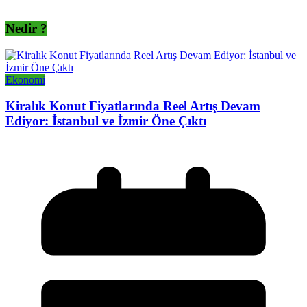
Nedir ?
Ekonomi
Kiralık Konut Fiyatlarında Reel Artış Devam
Ediyor: İstanbul ve İzmir Öne Çıktı