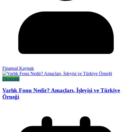
Finansal Kaynak
Ekonomi
Varlık Fonu Nedir? Amaçları, İşleyişi ve Türkiye
Örneği