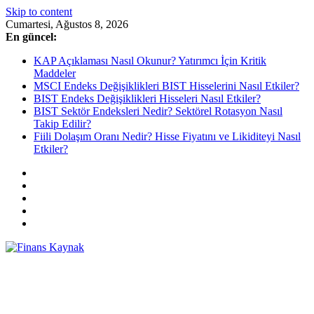
Skip to content
Cumartesi, Ağustos 8, 2026
En güncel:
KAP Açıklaması Nasıl Okunur? Yatırımcı İçin Kritik
Maddeler
MSCI Endeks Değişiklikleri BIST Hisselerini Nasıl Etkiler?
BIST Endeks Değişiklikleri Hisseleri Nasıl Etkiler?
BIST Sektör Endeksleri Nedir? Sektörel Rotasyon Nasıl
Takip Edilir?
Fiili Dolaşım Oranı Nedir? Hisse Fiyatını ve Likiditeyi Nasıl
Etkiler?