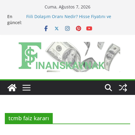
Skip
Cuma, Ağustos 7, 2026
to
En
Fiili Dolaşım Oranı Nedir? Hisse Fiyatını ve
content
güncel:
Likiditeyi Nasıl Etkiler?
KAP Açıklaması Nasıl Okunur? Yatırımcı İçin Kritik
Maddeler
MSCI Endeks Değişiklikleri BIST Hisselerini Nasıl
Etkiler?
BIST Endeks Değişiklikleri Hisseleri Nasıl Etkiler?
BIST Sektör Endeksleri Nedir? Sektörel Rotasyon
Nasıl Takip Edilir?
tcmb faiz kararı