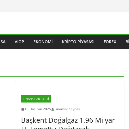
RSA
VIOP
EKONOMI
KRIPTO PIYASASI
FOREX
B
FINANS HABERLERI
13 Haziran 2025
Finansal Kaynak
Başkent Doğalgaz 1,96 Milyar
TL Temettü Dağıtacak