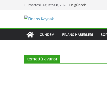
Skip
En güncel:
Cumartesi, Ağustos 8, 2026
to
content
GÜNDEM
FINANS HABERLERI
BO
temettü avansı