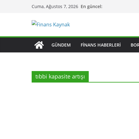
Skip
En güncel:
Cuma, Ağustos 7, 2026
to
content
GÜNDEM
FINANS HABERLERI
BO
tıbbi kapasite artışı