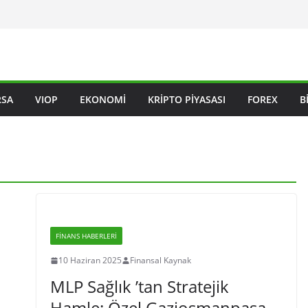
RSA
VIOP
EKONOMI
KRIPTO PIYASASI
FOREX
B
FINANS HABERLERI
10 Haziran 2025
Finansal Kaynak
MLP Sağlık ’tan Stratejik
Hamle: Özel Gaziosmanpaşa