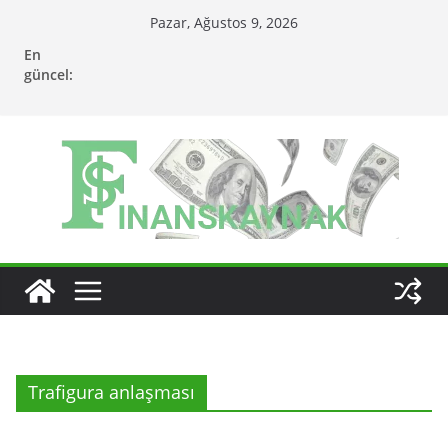
Skip
Pazar, Ağustos 9, 2026
to
En
content
güncel:
Trafigura anlaşması