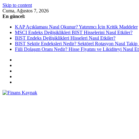
Skip to content
Cuma, Ağustos 7, 2026
En güncel:
KAP Açıklaması Nasıl Okunur? Yatırımcı İçin Kritik Maddeler
MSCI Endeks Değişiklikleri BIST Hisselerini Nasıl Etkiler?
BIST Endeks Değişiklikleri Hisseleri Nasıl Etkiler?
BIST Sektör Endeksleri Nedir? Sektörel Rotasyon Nasıl Takip 
Fiili Dolaşım Oranı Nedir? Hisse Fiyatını ve Likiditeyi Nasıl Et