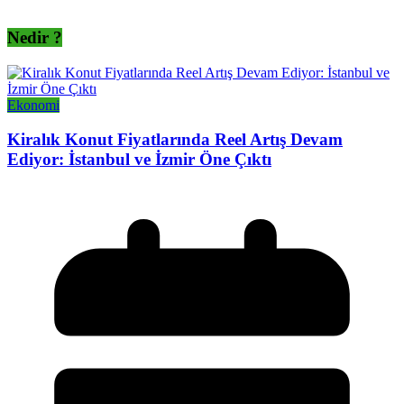
Nedir ?
Ekonomi
Kiralık Konut Fiyatlarında Reel Artış Devam
Ediyor: İstanbul ve İzmir Öne Çıktı