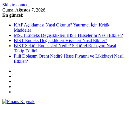
Skip to content
Cuma, Ağustos 7, 2026
En güncel:
KAP Açıklaması Nasıl Okunur? Yatırımcı İçin Kritik
Maddeler
MSCI Endeks Değişiklikleri BIST Hisselerini Nasıl Etkiler?
BIST Endeks Değişiklikleri Hisseleri Nasıl Etkiler?
BIST Sektör Endeksleri Nedir? Sektörel Rotasyon Nasıl
Takip Edilir?
Fiili Dolaşım Oranı Nedir? Hisse Fiyatını ve Likiditeyi Nasıl
Etkiler?