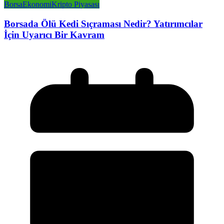
Borsa
Ekonomi
Kripto Piyasası
Borsada Ölü Kedi Sıçraması Nedir? Yatırımcılar
İçin Uyarıcı Bir Kavram