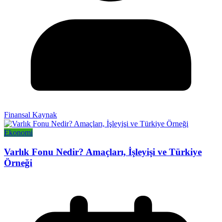
Finansal Kaynak
Ekonomi
Varlık Fonu Nedir? Amaçları, İşleyişi ve Türkiye
Örneği