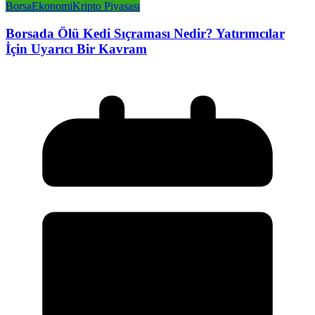
Borsa
Ekonomi
Kripto Piyasası
Borsada Ölü Kedi Sıçraması Nedir? Yatırımcılar
İçin Uyarıcı Bir Kavram