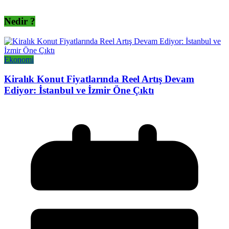
Nedir ?
Ekonomi
Kiralık Konut Fiyatlarında Reel Artış Devam
Ediyor: İstanbul ve İzmir Öne Çıktı