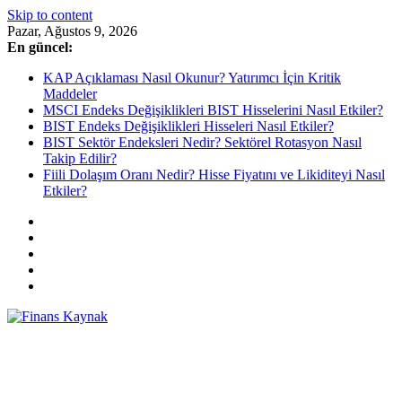
Skip to content
Pazar, Ağustos 9, 2026
En güncel:
KAP Açıklaması Nasıl Okunur? Yatırımcı İçin Kritik
Maddeler
MSCI Endeks Değişiklikleri BIST Hisselerini Nasıl Etkiler?
BIST Endeks Değişiklikleri Hisseleri Nasıl Etkiler?
BIST Sektör Endeksleri Nedir? Sektörel Rotasyon Nasıl
Takip Edilir?
Fiili Dolaşım Oranı Nedir? Hisse Fiyatını ve Likiditeyi Nasıl
Etkiler?