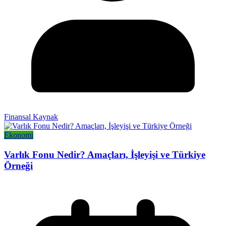
Finansal Kaynak
Ekonomi
Varlık Fonu Nedir? Amaçları, İşleyişi ve Türkiye
Örneği