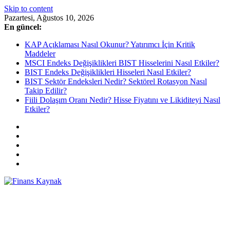
Skip to content
Pazartesi, Ağustos 10, 2026
En güncel:
KAP Açıklaması Nasıl Okunur? Yatırımcı İçin Kritik
Maddeler
MSCI Endeks Değişiklikleri BIST Hisselerini Nasıl Etkiler?
BIST Endeks Değişiklikleri Hisseleri Nasıl Etkiler?
BIST Sektör Endeksleri Nedir? Sektörel Rotasyon Nasıl
Takip Edilir?
Fiili Dolaşım Oranı Nedir? Hisse Fiyatını ve Likiditeyi Nasıl
Etkiler?