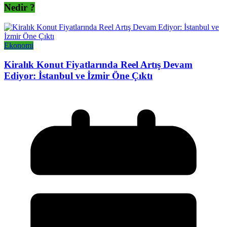
Nedir ?
Ekonomi
Kiralık Konut Fiyatlarında Reel Artış Devam
Ediyor: İstanbul ve İzmir Öne Çıktı