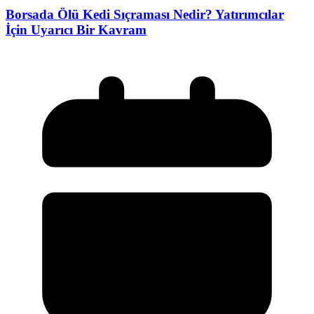
Borsada Ölü Kedi Sıçraması Nedir? Yatırımcılar
İçin Uyarıcı Bir Kavram