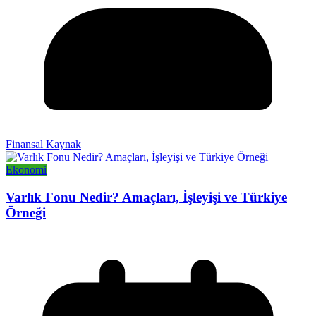
Finansal Kaynak
Ekonomi
Varlık Fonu Nedir? Amaçları, İşleyişi ve Türkiye
Örneği