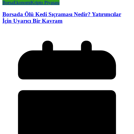
Borsa
Ekonomi
Kripto Piyasası
Borsada Ölü Kedi Sıçraması Nedir? Yatırımcılar
İçin Uyarıcı Bir Kavram