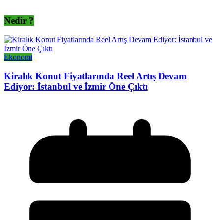
Nedir ?
Ekonomi
Kiralık Konut Fiyatlarında Reel Artış Devam
Ediyor: İstanbul ve İzmir Öne Çıktı