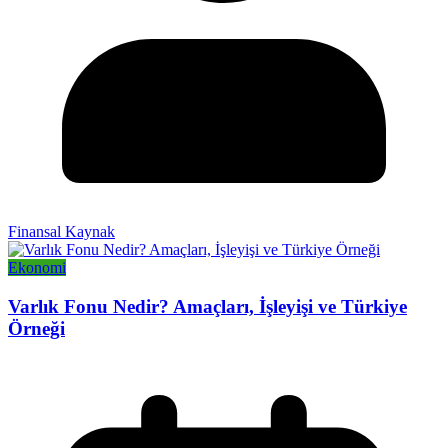
Finansal Kaynak
Ekonomi
Varlık Fonu Nedir? Amaçları, İşleyişi ve Türkiye
Örneği