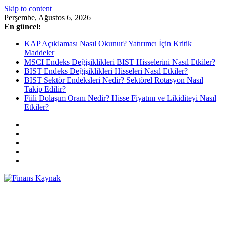
Skip to content
Perşembe, Ağustos 6, 2026
En güncel:
KAP Açıklaması Nasıl Okunur? Yatırımcı İçin Kritik
Maddeler
MSCI Endeks Değişiklikleri BIST Hisselerini Nasıl Etkiler?
BIST Endeks Değişiklikleri Hisseleri Nasıl Etkiler?
BIST Sektör Endeksleri Nedir? Sektörel Rotasyon Nasıl
Takip Edilir?
Fiili Dolaşım Oranı Nedir? Hisse Fiyatını ve Likiditeyi Nasıl
Etkiler?