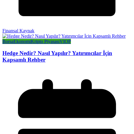
Finansal Kaynak
Borsa
Ekonomi
Kripto Piyasası
VIOP
Hedge Nedir? Nasıl Yapılır? Yatırımcılar İçin
Kapsamlı Rehber