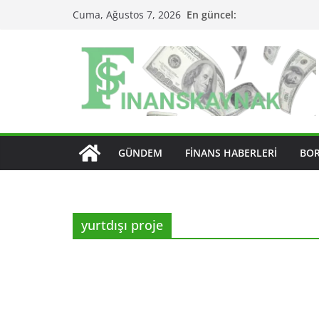
Skip
En güncel:
Cuma, Ağustos 7, 2026
to
content
GÜNDEM
FINANS HABERLERI
BO
yurtdışı proje