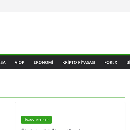
RSA
VIOP
EKONOMI
KRIPTO PIYASASI
FOREX
B
FINANS HABERLERI