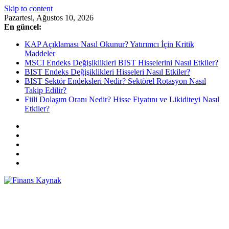
Skip to content
Pazartesi, Ağustos 10, 2026
En güncel:
KAP Açıklaması Nasıl Okunur? Yatırımcı İçin Kritik
Maddeler
MSCI Endeks Değişiklikleri BIST Hisselerini Nasıl Etkiler?
BIST Endeks Değişiklikleri Hisseleri Nasıl Etkiler?
BIST Sektör Endeksleri Nedir? Sektörel Rotasyon Nasıl
Takip Edilir?
Fiili Dolaşım Oranı Nedir? Hisse Fiyatını ve Likiditeyi Nasıl
Etkiler?