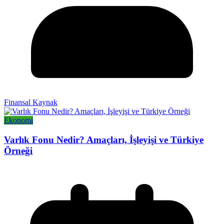
Finansal Kaynak
Ekonomi
Varlık Fonu Nedir? Amaçları, İşleyişi ve Türkiye
Örneği