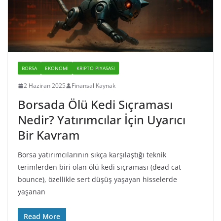
BORSA
EKONOMI
KRIPTO PIYASASI
2 Haziran 2025
Finansal Kaynak
Borsada Ölü Kedi Sıçraması
Nedir? Yatırımcılar İçin Uyarıcı
Bir Kavram
Borsa yatırımcılarının sıkça karşılaştığı teknik
terimlerden biri olan ölü kedi sıçraması (dead cat
bounce), özellikle sert düşüş yaşayan hisselerde
yaşanan
Read More