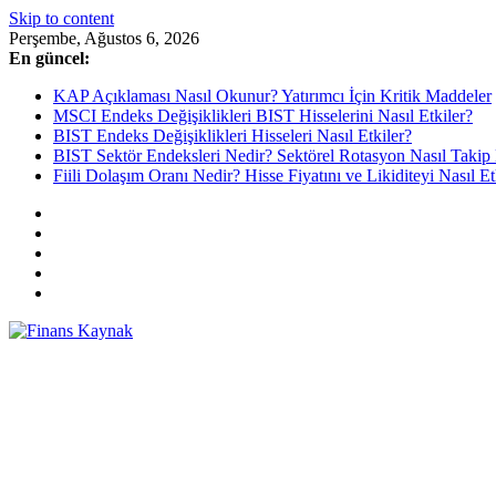
Skip to content
Perşembe, Ağustos 6, 2026
En güncel:
KAP Açıklaması Nasıl Okunur? Yatırımcı İçin Kritik Maddeler
MSCI Endeks Değişiklikleri BIST Hisselerini Nasıl Etkiler?
BIST Endeks Değişiklikleri Hisseleri Nasıl Etkiler?
BIST Sektör Endeksleri Nedir? Sektörel Rotasyon Nasıl Takip 
Fiili Dolaşım Oranı Nedir? Hisse Fiyatını ve Likiditeyi Nasıl Et