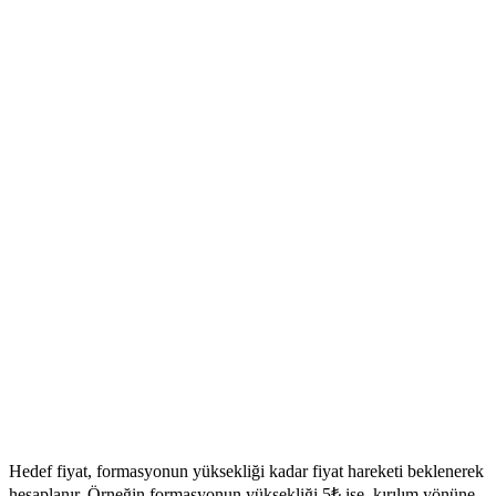
Hedef fiyat, formasyonun yüksekliği kadar fiyat hareketi beklenerek
hesaplanır. Örneğin formasyonun yüksekliği 5₺ ise, kırılım yönüne