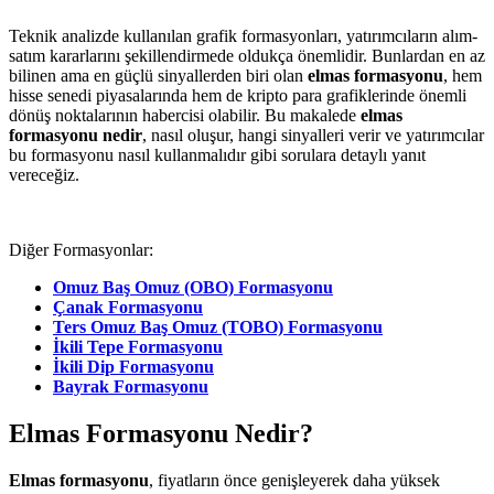
Teknik analizde kullanılan grafik formasyonları, yatırımcıların alım-
satım kararlarını şekillendirmede oldukça önemlidir. Bunlardan en az
bilinen ama en güçlü sinyallerden biri olan
elmas formasyonu
, hem
hisse senedi piyasalarında hem de kripto para grafiklerinde önemli
dönüş noktalarının habercisi olabilir. Bu makalede
elmas
formasyonu nedir
, nasıl oluşur, hangi sinyalleri verir ve yatırımcılar
bu formasyonu nasıl kullanmalıdır gibi sorulara detaylı yanıt
vereceğiz.
Diğer Formasyonlar:
Omuz Baş Omuz (OBO) Formasyonu
Çanak Formasyonu
Ters Omuz Baş Omuz (TOBO) Formasyonu
İkili Tepe Formasyonu
İkili Dip Formasyonu
Bayrak Formasyonu
Elmas Formasyonu Nedir?
Elmas formasyonu
, fiyatların önce genişleyerek daha yüksek