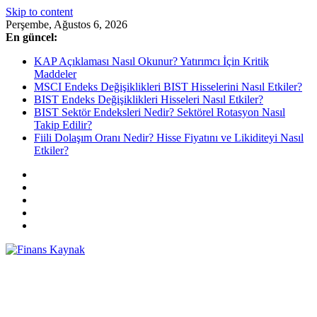
Skip to content
Perşembe, Ağustos 6, 2026
En güncel:
KAP Açıklaması Nasıl Okunur? Yatırımcı İçin Kritik
Maddeler
MSCI Endeks Değişiklikleri BIST Hisselerini Nasıl Etkiler?
BIST Endeks Değişiklikleri Hisseleri Nasıl Etkiler?
BIST Sektör Endeksleri Nedir? Sektörel Rotasyon Nasıl
Takip Edilir?
Fiili Dolaşım Oranı Nedir? Hisse Fiyatını ve Likiditeyi Nasıl
Etkiler?