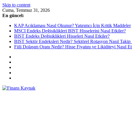
Skip to content
Cuma, Temmuz 31, 2026
En güncel:
KAP Açıklaması Nasıl Okunur? Yatırımcı İçin Kritik Maddeler
MSCI Endeks Değişiklikleri BIST Hisselerini Nasıl Etkiler?
BIST Endeks Değişiklikleri Hisseleri Nasıl Etkiler?
BIST Sektör Endeksleri Nedir? Sektörel Rotasyon Nasıl Takip 
Fiili Dolaşım Oranı Nedir? Hisse Fiyatını ve Likiditeyi Nasıl Et