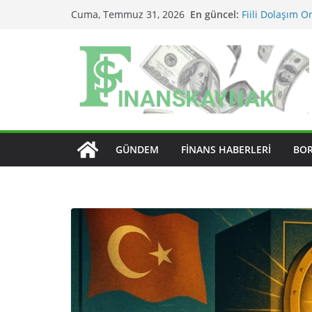
Skip
En güncel:
Fiili Dolaşım Or
Cuma, Temmuz 31, 2026
to
Etkiler?
KAP Açıklaması
content
MSCI Endeks Değ
BIST Endeks Değ
BIST Sektör En
Edilir?
GÜNDEM
FINANS HABERLERI
BO