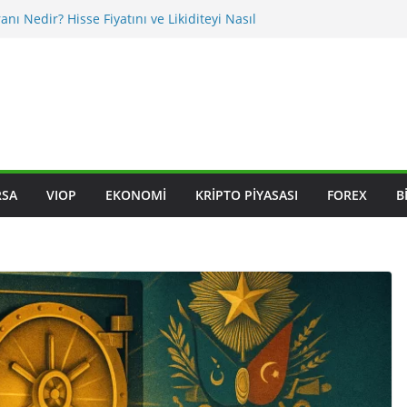
anı Nedir? Hisse Fiyatını ve Likiditeyi Nasıl
 Nasıl Okunur? Yatırımcı İçin Kritik Maddeler
işiklikleri BIST Hisselerini Nasıl Etkiler?
işiklikleri Hisseleri Nasıl Etkiler?
deksleri Nedir? Sektörel Rotasyon Nasıl Takip
RSA
VIOP
EKONOMI
KRIPTO PIYASASI
FOREX
B