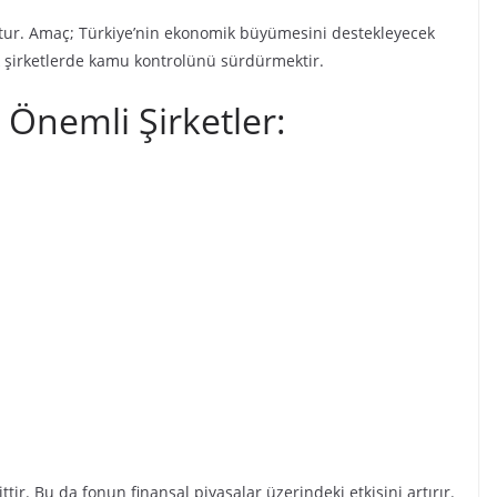
ştur. Amaç; Türkiye’nin ekonomik büyümesini destekleyecek
ik şirketlerde kamu kontrolünü sürdürmektir.
 Önemli Şirketler:
ttir. Bu da fonun finansal piyasalar üzerindeki etkisini artırır.