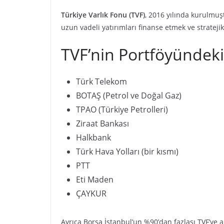
Türkiye Varlık Fonu (TVF)
, 2016 yılında kurulmu
uzun vadeli yatırımları finanse etmek ve stratej
TVF’nin Portföyündeki
Türk Telekom
BOTAŞ (Petrol ve Doğal Gaz)
TPAO (Türkiye Petrolleri)
Ziraat Bankası
Halkbank
Türk Hava Yolları (bir kısmı)
PTT
Eti Maden
ÇAYKUR
Ayrıca Borsa İstanbul’un %90’dan fazlası TVF’ye ai