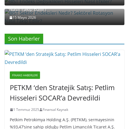
BIST Sektör Endeksleri Nedir? Sektörel Rotasyon
Nasıl Takip Edilir?
15 Mayıs 2026
Son Haberler
FINANS HABERLERI
PETKM ‘den Stratejik Satış: Petlim
Hisseleri SOCAR’a Devredildi
1 Temmuz 2025
Finansal Kaynak
Petkim Petrokimya Holding A.Ş. (PETKM), sermayesinin
%93,47’sine sahip olduğu Petlim Limancılık Ticaret A.Ş.