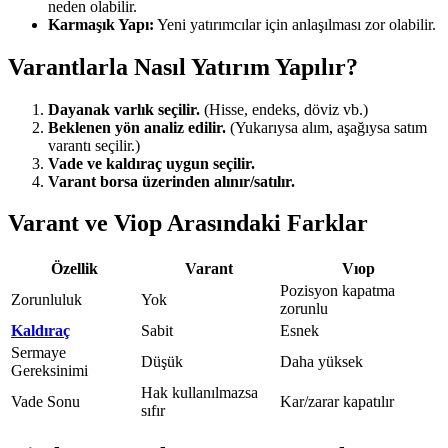
neden olabilir.
Karmaşık Yapı:
Yeni yatırımcılar için anlaşılması zor olabilir.
Varantlarla Nasıl Yatırım Yapılır?
Dayanak varlık seçilir.
(Hisse, endeks, döviz vb.)
Beklenen yön analiz edilir.
(Yukarıysa alım, aşağıysa satım
varantı seçilir.)
Vade ve kaldıraç uygun seçilir.
Varant borsa üzerinden alınır/satılır.
Varant ve Viop Arasındaki Farklar
Özellik
Varant
Vıop
Pozisyon kapatma
Zorunluluk
Yok
zorunlu
Kaldıraç
Sabit
Esnek
Sermaye
Düşük
Daha yüksek
Gereksinimi
Hak kullanılmazsa
Vade Sonu
Kar/zarar kapatılır
sıfır