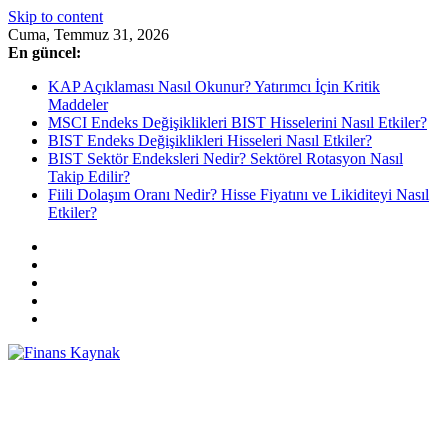
Skip to content
Cuma, Temmuz 31, 2026
En güncel:
KAP Açıklaması Nasıl Okunur? Yatırımcı İçin Kritik
Maddeler
MSCI Endeks Değişiklikleri BIST Hisselerini Nasıl Etkiler?
BIST Endeks Değişiklikleri Hisseleri Nasıl Etkiler?
BIST Sektör Endeksleri Nedir? Sektörel Rotasyon Nasıl
Takip Edilir?
Fiili Dolaşım Oranı Nedir? Hisse Fiyatını ve Likiditeyi Nasıl
Etkiler?